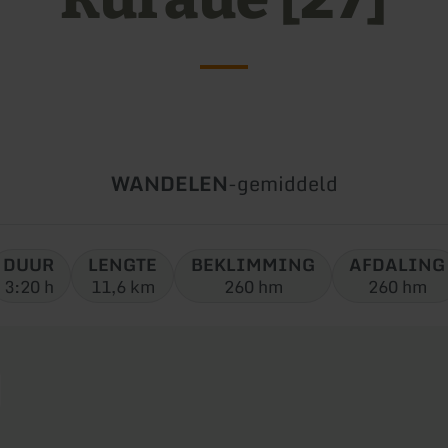
Soort
Moeilijkheidsgraad:
WANDELEN
-
gemiddeld
tour:
DUUR
LENGTE
BEKLIMMING
AFDALING
3:20 h
11,6 km
260 hm
260 hm