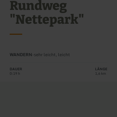
Rundweg
"Nettepark"
Art
Schwierigkeit:
WANDERN
-
sehr leicht, leicht
der
Tour:
DAUER
LÄNGE
0:19 h
1,6 km