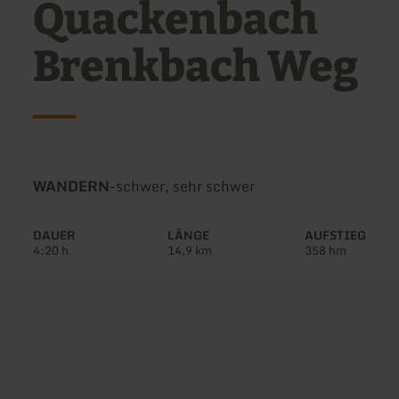
Quackenbach
Brenkbach Weg
Art
Schwierigkeit:
WANDERN
-
schwer, sehr schwer
der
Tour:
DAUER
LÄNGE
AUFSTIEG
4:20 h
14,9 km
358 hm