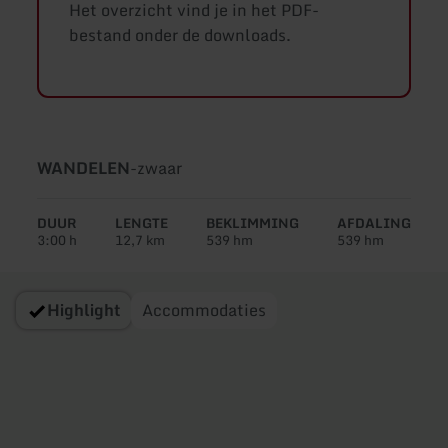
Het overzicht vind je in het PDF-
bestand onder de downloads.
Soort
Moeilijkheidsgraad:
WANDELEN
-
zwaar
tour:
DUUR
LENGTE
BEKLIMMING
AFDALING
3:00 h
12,7 km
539 hm
539 hm
Highlight
Accommodaties