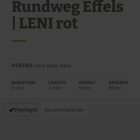
Rundweg Effels
| LENI rot
Type
Difficulty:
HIKING
-
very easy, easy
of
tour:
DURATION
LENGTH
ASCENT
DESCENT
0:45 h
1.9 km
50 hm
50 hm
Highlight
Accommodation