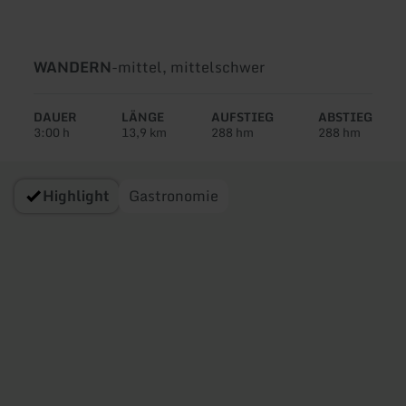
Art
Schwierigkeit:
WANDERN
-
mittel, mittelschwer
der
Tour:
DAUER
LÄNGE
AUFSTIEG
ABSTIEG
3:00 h
13,9 km
288 hm
288 hm
Highlight
Gastronomie