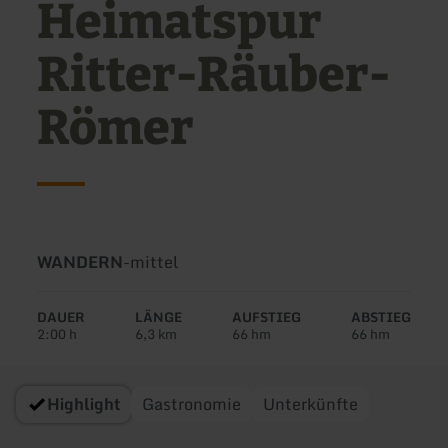
Heimatspur
Ritter-Räuber-
Römer
Art
Schwierigkeit:
WANDERN
-
mittel
der
Tour:
DAUER
LÄNGE
AUFSTIEG
ABSTIEG
2:00 h
6,3 km
66 hm
66 hm
Highlight
Gastronomie
Unterkünfte