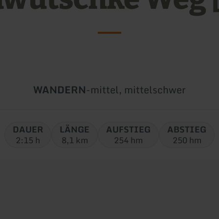
Art
Schwierigkeit:
WANDERN
-
mittel, mittelschwer
der
Tour:
DAUER
LÄNGE
AUFSTIEG
ABSTIEG
2:15 h
8,1 km
254 hm
250 hm