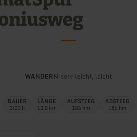
oniusweg
Art
Schwierigkeit:
WANDERN
-
sehr leicht, leicht
der
Tour:
DAUER
LÄNGE
AUFSTIEG
ABSTIEG
3:00 h
12,0 km
186 hm
186 hm