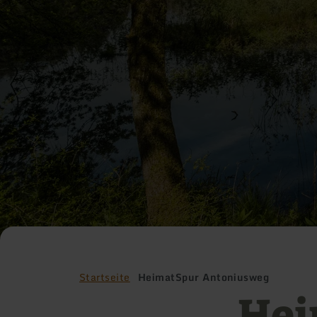
Startseite
HeimatSpur Antoniusweg
Hei