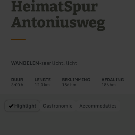
HeimatSpur
Antoniusweg
Soort
Moeilijkheidsgraad:
WANDELEN
-
zeer licht, licht
tour:
DUUR
LENGTE
BEKLIMMING
AFDALING
3:00 h
12,0 km
186 hm
186 hm
Highlight
Gastronomie
Accommodaties