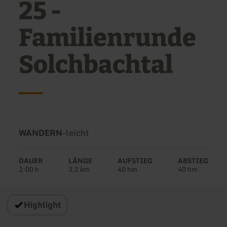
25 -
Familienrunde
Solchbachtal
Art
Schwierigkeit:
WANDERN
-
leicht
der
Tour:
DAUER
LÄNGE
AUFSTIEG
ABSTIEG
1:00 h
3,2 km
40 hm
40 hm
Highlight