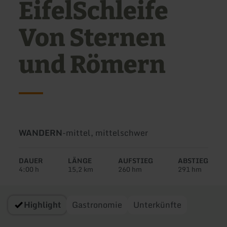
EifelSchleife
Von Sternen
und Römern
Art
Schwierigkeit:
WANDERN
-
mittel, mittelschwer
der
Tour:
DAUER
LÄNGE
AUFSTIEG
ABSTIEG
4:00 h
15,2 km
260 hm
291 hm
Highlight
Gastronomie
Unterkünfte