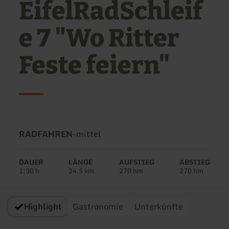
EifelRadSchleif
e 7 "Wo Ritter
Feste feiern"
Art
Schwierigkeit:
RADFAHREN
-
mittel
der
Tour:
DAUER
LÄNGE
AUFSTIEG
ABSTIEG
1:30 h
24,5 km
270 hm
270 hm
Highlight
Gastronomie
Unterkünfte