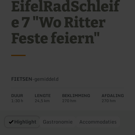
EifelRadSchleif
e 7 "Wo Ritter
Feste feiern"
Soort
Moeilijkheidsgraad:
FIETSEN
-
gemiddeld
tour:
DUUR
LENGTE
BEKLIMMING
AFDALING
1:30 h
24,5 km
270 hm
270 hm
Highlight
Gastronomie
Accommodaties