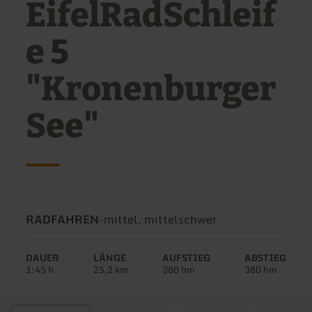
EifelRadSchleif
e 5
"Kronenburger
See"
Art
Schwierigkeit:
RADFAHREN
-
mittel, mittelschwer
der
Tour:
DAUER
LÄNGE
AUFSTIEG
ABSTIEG
1:45 h
25,2 km
380 hm
380 hm