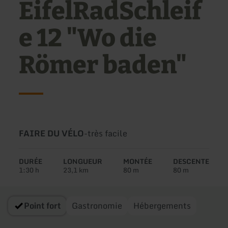
EifelRadSchleif
e 12 "Wo die
Römer baden"
Type
Difficulté:
FAIRE DU VÉLO
-
très facile
de
circuit:
DURÉE
LONGUEUR
MONTÉE
DESCENTE
1:30 h
23,1 km
80 m
80 m
Point fort
Gastronomie
Hébergements