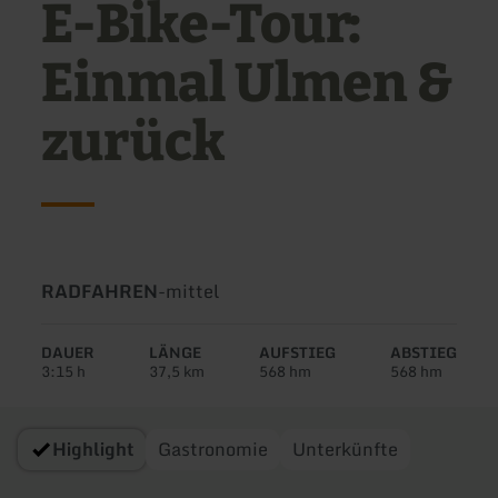
E-Bike-Tour:
Einmal Ulmen &
zurück
Art
Schwierigkeit:
RADFAHREN
-
mittel
der
Tour:
DAUER
LÄNGE
AUFSTIEG
ABSTIEG
3:15 h
37,5 km
568 hm
568 hm
Highlight
Gastronomie
Unterkünfte