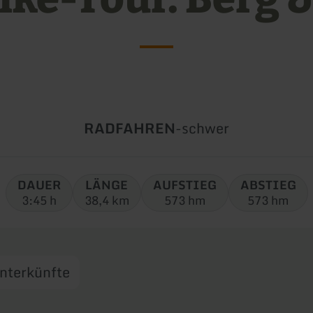
Art
Schwierigkeit:
RADFAHREN
-
schwer
der
Tour:
DAUER
LÄNGE
AUFSTIEG
ABSTIEG
3:45 h
38,4 km
573 hm
573 hm
nterkünfte