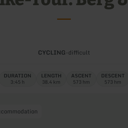
Type
Difficulty:
CYCLING
-
difficult
of
tour:
DURATION
LENGTH
ASCENT
DESCENT
3:45 h
38.4 km
573 hm
573 hm
ccommodation