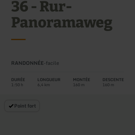
36 - Rur-
Panoramaweg
Type
Difficulté:
RANDONNÉE
-
facile
de
circuit:
DURÉE
LONGUEUR
MONTÉE
DESCENTE
1:50 h
6,4 km
160 m
160 m
Point fort