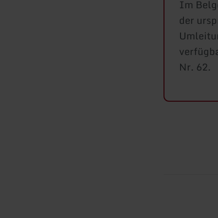
Im Belg
der ursp
Umleitun
verfügb
Nr. 62.