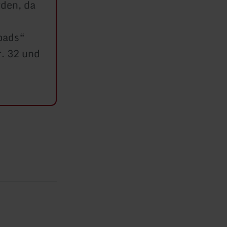
den, da
loads“
. 32 und