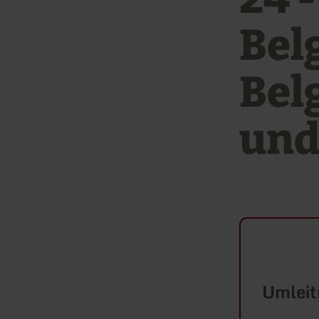
Bel
Bel
und
Umleit