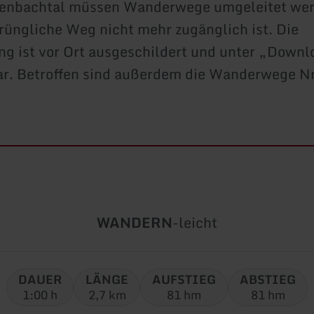
enbachtal müssen Wanderwege umgeleitet wer
rüngliche Weg nicht mehr zugänglich ist. Die
g ist vor Ort ausgeschildert und unter „Down
ar. Betroffen sind außerdem die Wanderwege Nr
Art
Schwierigkeit:
WANDERN
-
leicht
der
Tour:
DAUER
LÄNGE
AUFSTIEG
ABSTIEG
1:00 h
2,7 km
81 hm
81 hm