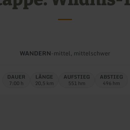
Art
Schwierigkeit:
WANDERN
-
mittel, mittelschwer
der
Tour:
DAUER
LÄNGE
AUFSTIEG
ABSTIEG
7:00 h
20,5 km
551 hm
496 hm