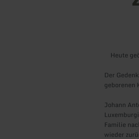
Heute geö
Der Gedenk
geborenen 
Johann Anto
Luxemburgi
Familie nac
wieder zurü