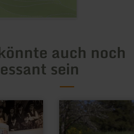
könnte auch noch
ressant sein
mehr
erfahren
zu:
Naturschutzgebiet
Ginsterheiden