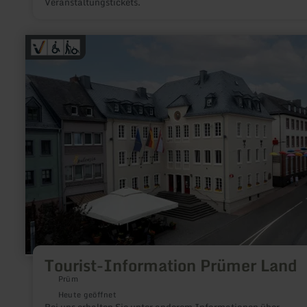
Veranstaltungstickets.
mehr
erfahren
zu:
Tourist-
Information
Prümer
Land
Tourist-Information Prümer Land
Prüm
Heute geöffnet