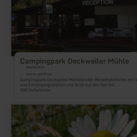
Campingpark Dockweiler Mühle
Dockweiler
Heute geöffnet
Campingpark Dockweiler MühleGroßer Reisemobilhafen mit V
und Entsorgungsstation und Blick auf den See mit
300 Stellplätzen
mehr
erfahren
zu:
Wohnmobilstellplatz
beim
Gasthof
Waldtalsmühle