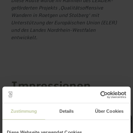
Diese Route wurde im Rahmen des LEADER-
geförderten Projekts ‚Qualitätsoffensive
Wandern in Roetgen und Stolberg‘ mit
Unterstützung der Europäischen Union (ELER)
und des Landes Nordrhein-Westfalen
entwickelt.
Impressionen
Zustimmung
Details
Über Cookies
Diese Webseite verwendet Cookies