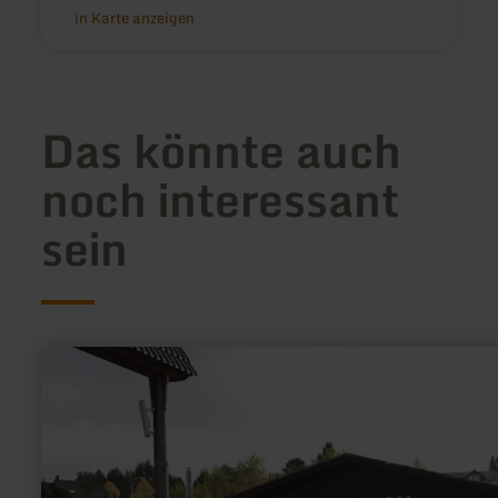
in Karte anzeigen
Das könnte auch
noch interessant
sein
mehr
erfahren
zu:
Campingpark
Dockweiler
Mühle