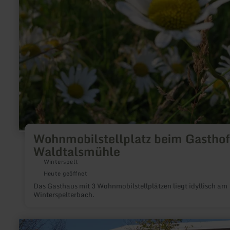
Wohnmobilstellplatz beim Gasthof
Waldtalsmühle
Winterspelt
Heute geöffnet
Das Gasthaus mit 3 Wohnmobilstellplätzen liegt idyllisch am
Winterspelterbach.
mehr