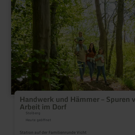
mehr
erfahren
zu:
Handwerk
und
Hämmer
–
Spuren
von
Arbeit
im
Dorf
Handwerk und Hämmer – Spuren 
Arbeit im Dorf
Stolberg
Heute geöffnet
Station auf der Familienrunde Vicht