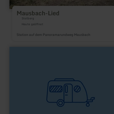
Mausbach-Lied
Stolberg
Heute geöffnet
Station auf dem Panoramarundweg Mausbach
mehr
erfahren
zu:
Campingplatz
Dieffenbachtal
Schleiden