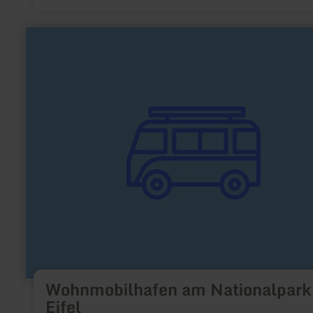
mehr
erfahren
zu:
Wohnmobilhafen
am
Nationalpark
Eifel
Wohnmobilhafen am Nationalpark
Eifel