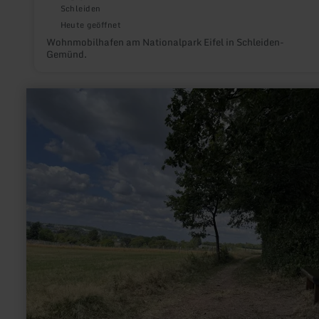
Schleiden
Heute geöffnet
Wohnmobilhafen am Nationalpark Eifel in Schleiden-
Gemünd.
mehr
erfahren
zu:
Mausbach-
Lied