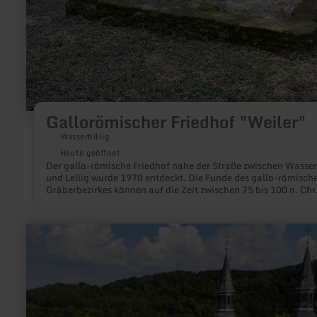
Gallorömischer Friedhof "Weiler"
Wasserbillig
Heute geöffnet
Der gallo-römische Friedhof nahe der Straße zwischen Wasserb
und Lellig wurde 1970 entdeckt. Die Funde des gallo-römisch
Gräberbezirkes können auf die Zeit zwischen 75 bis 100 n. Chr
datiert werden und lassen darauf schließen, dass die hier
Bestatteten einer reichen Familie angehörten.
mehr
erfahren
zu:
St.
Salvator
Basilika
Prüm