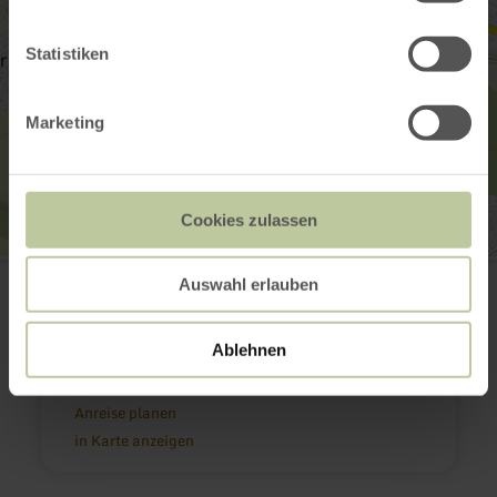
Statistiken
Marketing
Cookies zulassen
Icorigium - ehemaliges römisches Kastell
Auswahl erlauben
Bahnhofstraße
54584 Jünkerath
+49 6591 133200
Ablehnen
E-Mail
Webseite
Anreise planen
in Karte anzeigen