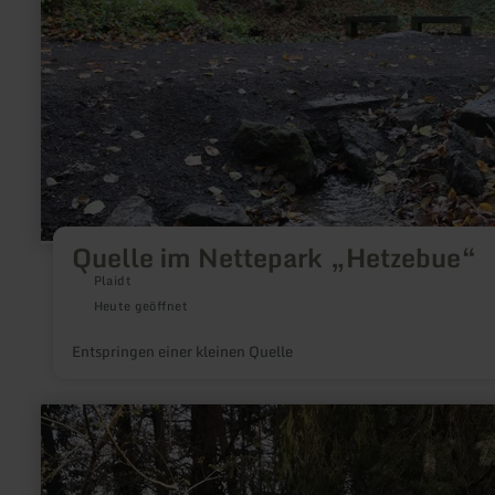
„Hetzebue“
Quelle im Nettepark „Hetzebue“
Plaidt
Heute geöffnet
Entspringen einer kleinen Quelle
mehr
erfahren
zu:
Infotafel
Römischer