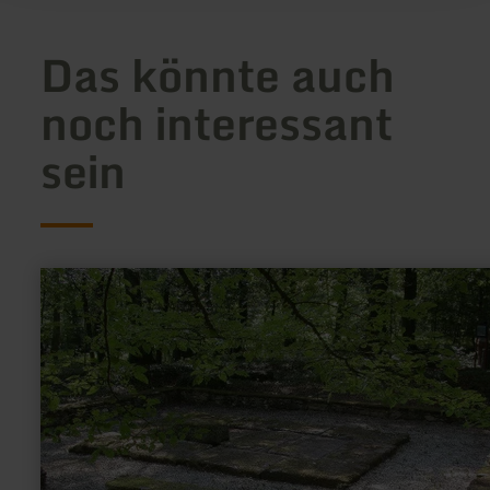
Das könnte auch
noch interessant
sein
mehr
erfahren
zu:
Gallorömischer
Friedhof
"Weiler"