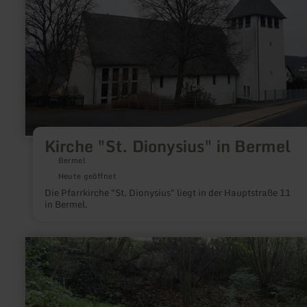
Dionysius"
in
Bermel
Kirche "St. Dionysius" in Bermel
Bermel
Heute geöffnet
Die Pfarrkirche "St. Dionysius" liegt in der Hauptstraße 11
in Bermel.
mehr
erfahren
zu:
Quelle
im
Nettepark