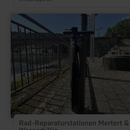
mehr
erfahren
zu:
Rad-
Reparaturstationen
Mertert
&amp;
Wasserbillig
Rad-Reparaturstationen Mertert &
Wasserbillig