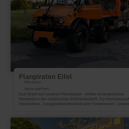
Planpiraten Eifel
Monschau
Heute geöffnet
Euer Event auf unserem Planwagen - erlebe unvergessliche
Momente in der malerischen Eifellandschaft. Für Familienausf
Vereinsfeier, Junggesellenabschied oder Firmenevent – unsere
Planwagenfahrten sind ein Highlight!
mehr
erfahren
zu: