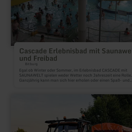
Cascade Erlebnisbad mit Saunawe
und Freibad
Bitburg
Egal ob Winter oder Sommer, im Erlebnisbad CASCADE mit
SAUNAWELT spielen weder Wetter noch Jahreszeit eine Rolle.
Ganzjährig kann man sich hier erholen oder einen Spaß- und
Aktivtag erleben.
mehr
erfahren
zu:
Planpiraten
Eifel