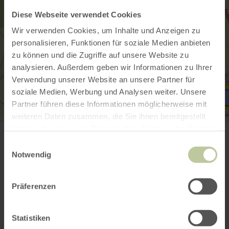
Diese Webseite verwendet Cookies
Wir verwenden Cookies, um Inhalte und Anzeigen zu
personalisieren, Funktionen für soziale Medien anbieten
zu können und die Zugriffe auf unsere Website zu
analysieren. Außerdem geben wir Informationen zu Ihrer
Verwendung unserer Website an unsere Partner für
soziale Medien, Werbung und Analysen weiter. Unsere
Partner führen diese Informationen möglicherweise mit
weiteren Daten zusammen, die Sie ihnen bereitgestellt
Ski Nautique Grevenmacher
haben oder die sie im Rahmen Ihrer Nutzung der Dienste
route de Machtum
6730 Grevenmacher
gesammelt haben.
Einwilligungsauswahl
(00352) 26745287
Notwendig
E-Mail
Webseite
Präferenzen
Anreise planen
in Karte anzeigen
Statistiken