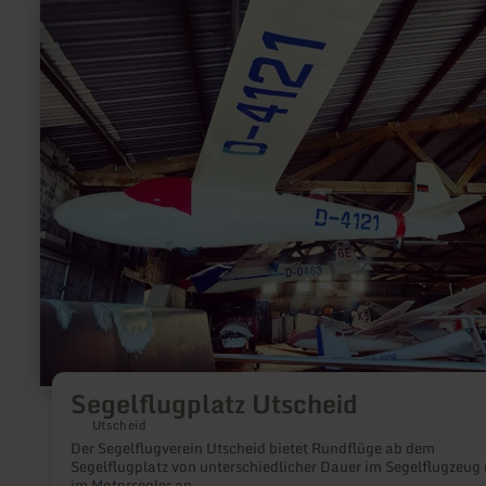
mehr
erfahren
zu:
Segelflugplatz
Utscheid
Segelflugplatz Utscheid
Utscheid
Der Segelflugverein Utscheid bietet Rundflüge ab dem
Segelflugplatz von unterschiedlicher Dauer im Segelflugzeug
im Motorsegler an.