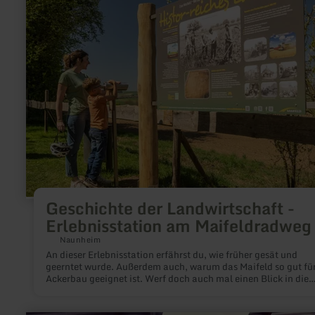
Geschichte
der
Landwirtschaft
-
Erlebnisstation
am
Maifeldradweg
Geschichte der Landwirtschaft -
Erlebnisstation am Maifeldradweg
Naunheim
An dieser Erlebnisstation erfährst du, wie früher gesät und
geerntet wurde. Außerdem auch, warum das Maifeld so gut fü
Ackerbau geeignet ist. Werf doch auch mal einen Blick in die
Vergangenheit!