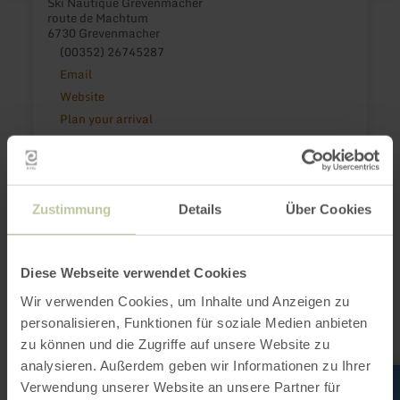
Ski Nautique Grevenmacher
route de Machtum
6730 Grevenmacher
(00352) 26745287
Email
Website
Plan your arrival
Show on map
Zustimmung
Details
Über Cookies
This might also be
interesting
Diese Webseite verwendet Cookies
Wir verwenden Cookies, um Inhalte und Anzeigen zu
personalisieren, Funktionen für soziale Medien anbieten
zu können und die Zugriffe auf unsere Website zu
analysieren. Außerdem geben wir Informationen zu Ihrer
learn
more
Verwendung unserer Website an unsere Partner für
about: