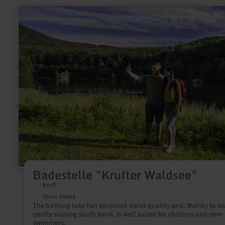
learn
more
about:
Badestelle
"Krufter
Waldsee"
Badestelle "Krufter Waldsee"
Kruft
Open today
The bathing lake has excellent water quality and, thanks to its
gently sloping south bank, is well suited for children and non-
swimmers.