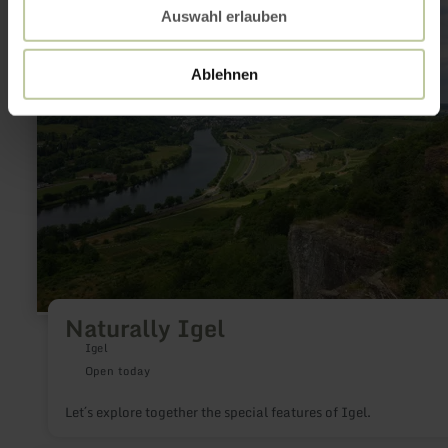
more
Auswahl erlauben
about:
Naturally
Igel
Ablehnen
Naturally Igel
Igel
Open today
Let´s explore together the special features of Igel.