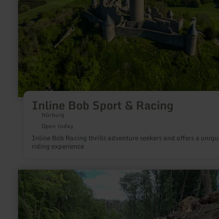
Inline Bob Sport & Racing
Nürburg
Open today
Inline Bob Racing thrills adventure seekers and offers a uniqu
riding experience
learn
more
about:
Wildpark
Schmidt