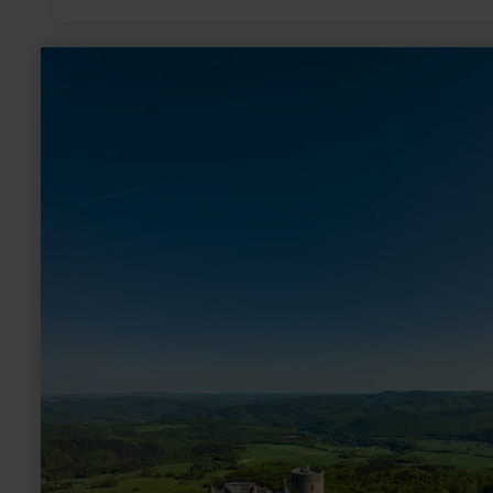
learn
more
about:
Inline
Bob
Sport
&amp;
Racing