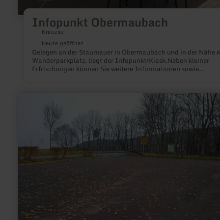
Infopunkt Obermaubach
Kreuzau
Heute geöffnet
Gelegen an der Staumauer in Obermaubach und in der Nähe e
Wanderparkplatz, liegt der Infopunkt/Kiosk.Neben kleiner
Erfrischungen können Sie weitere Informationen sowie
Wanderkarten und Prospekte über das beliebte Obermaubach
die Region im Infopunkt erhalten.
mehr
erfahren
zu:
Wanderparkplatz
Hof
Rösberg