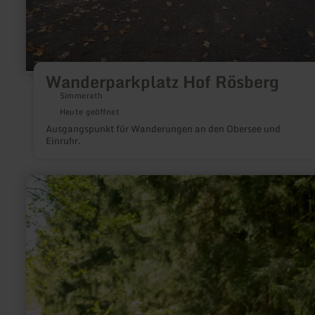
Wanderparkplatz Hof Rösberg
Simmerath
Heute geöffnet
Ausgangspunkt für Wanderungen an den Obersee und
Einruhr.
mehr
erfahren
zu:
Wir
sind
die
Waldmusikanten