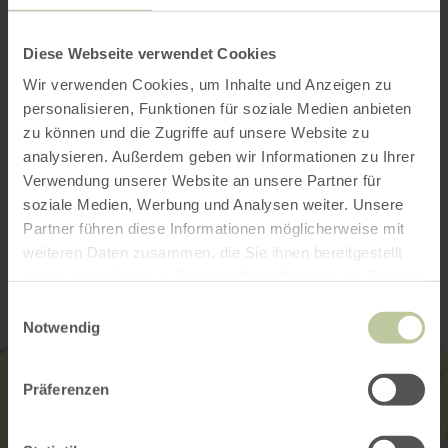
Hörbehinderte / Gehörlose
Diese Webseite verwendet Cookies
Sehbehinderte / Blinde
Wir verwenden Cookies, um Inhalte und Anzeigen zu
Mobilitätseingeschränkt
personalisieren, Funktionen für soziale Medien anbieten
zu können und die Zugriffe auf unsere Website zu
Zertifiziert
analysieren. Außerdem geben wir Informationen zu Ihrer
Verwendung unserer Website an unsere Partner für
soziale Medien, Werbung und Analysen weiter. Unsere
Partner führen diese Informationen möglicherweise mit
Kontakt
weiteren Daten zusammen, die Sie ihnen bereitgestellt
haben oder die sie im Rahmen Ihrer Nutzung der Dienste
gesammelt haben.
Einwilligungsauswahl
Notwendig
Präferenzen