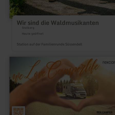
Wir sind die Waldmusikanten
Stolberg
Heute geöffnet
Station auf der Familienrunde Süssendell
mehr
erfahren
zu:
REX
Camper