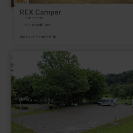
REX Camper
Simmerath
Heute geöffnet
We Love Camperlife
mehr
erfahren
zu:
Wohnmobilstellplatz
Rurberg