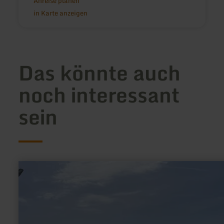
Anreise planen
in Karte anzeigen
Das könnte auch
noch interessant
sein
mehr
erfahren
zu:
Edeka
Bleialf