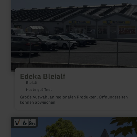
Edeka Bleialf
Bleialf
Heute geöffnet
Große Auswahl an regionalen Produkten. Öffnungszeiten
können abweichen.
mehr
erfahren
zu:
Tourist-