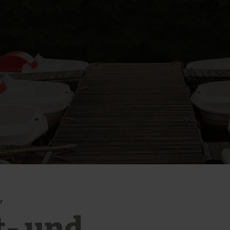
r
t- und