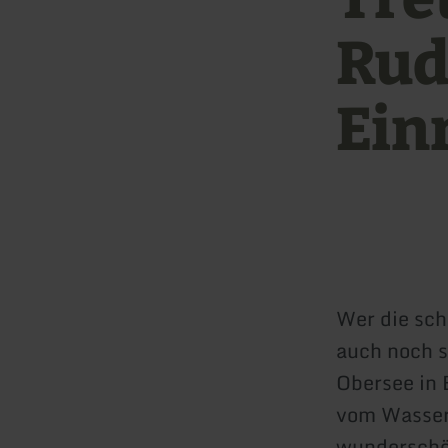
Rud
Ein
Wer die sch
auch noch s
Obersee in 
vom Wasser 
wunderschön