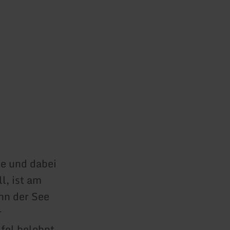
e und dabei
l, ist am
nn der See
r
fel belohnt.