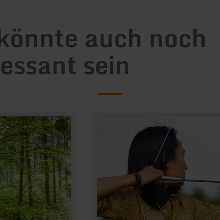
könnte auch noch
ressant sein
mehr
erfahren
zu:
Bogenschießen
Archeryhotel
Kopp