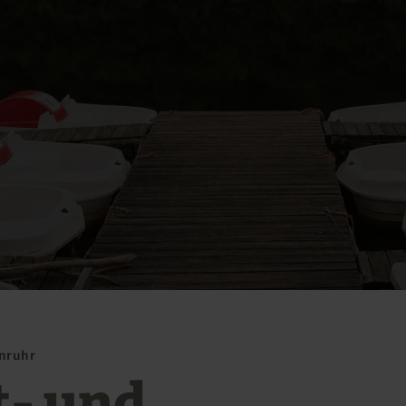
inruhr
t- und