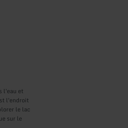
s l'eau et
t l'endroit
lorer le lac
e sur le