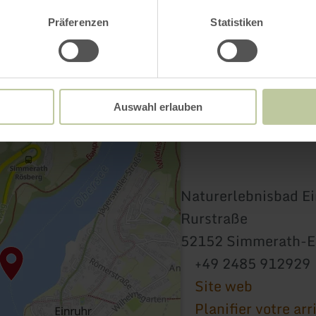
Präferenzen
Statistiken
Auswahl erlauben
Naturerlebnisbad Ei
Rurstraße
52152 Simmerath-E
+49 2485 912929
Site web
Planifier votre arr