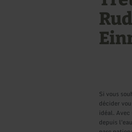
Rud
Ein
Si vous souh
décider vou
idéal. Avec 
depuis l'ea
parc nationa