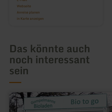
Webseite
Anreise planen
in Karte anzeigen
Das könnte auch
noch interessant
sein
mehr
erfahren
zu:
Gompelmanns
Bioladen