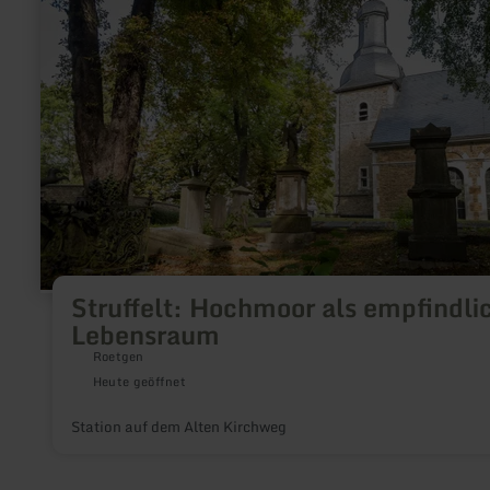
Hochmoor
als
empfindlicher
Lebensraum
Struffelt: Hochmoor als empfindli
Lebensraum
Roetgen
Heute geöffnet
Station auf dem Alten Kirchweg