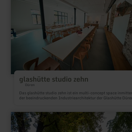
studio
zehn
glashütte studio zehn
Düren
Das glashütte studio zehn ist ein multi-concept space inmitte
der beeindruckenden Industriearchitektur der Glashütte Düre
mehr
erfahren
zu:
Struffelt: