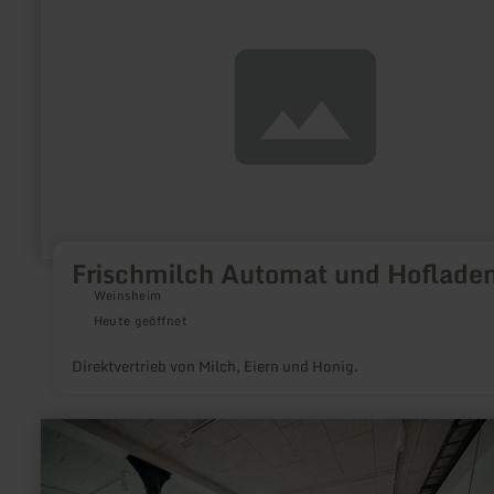
zu:
Frischmilch
Automat
und
Hofladen
Frischmilch Automat und Hoflade
Weinsheim
Heute geöffnet
Direktvertrieb von Milch, Eiern und Honig.
mehr
erfahren
zu:
glashütte