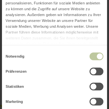
personalisieren, Funktionen für soziale Medien anbieten
zu können und die Zugriffe auf unsere Website zu
Kognitive Beeinträchtigung
analysieren. Außerdem geben wir Informationen zu Ihrer
Verwendung unserer Website an unsere Partner für
Hörbehinderte / Gehörlose
soziale Medien, Werbung und Analysen weiter. Unsere
Partner führen diese Informationen möglicherweise mit
Sehbehinderte / Blinde
weiteren Daten zusammen, die Sie ihnen bereitgestellt
haben oder die sie im Rahmen Ihrer Nutzung der Dienste
Mobilitätseingeschränkt
gesammelt haben.
Einwilligungsauswahl
Notwendig
Zertifiziert
Präferenzen
Kontakt
Statistiken
Marketing