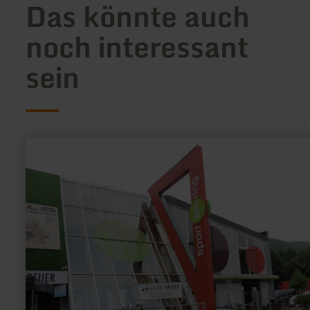
Das könnte auch
noch interessant
sein
mehr
erfahren
zu:
E-
Bike
Ladestation
&amp;
Pedelec
-
Station
Radsport
Breuer
GbR