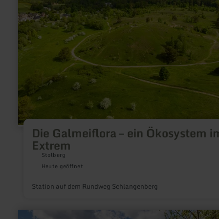
Ökosystem
im
Extrem
Die Galmeiflora – ein Ökosystem i
Extrem
Stolberg
Heute geöffnet
Station auf dem Rundweg Schlangenberg
mehr