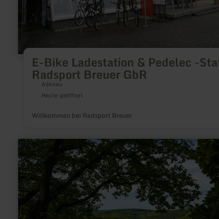
E-Bike Ladestation & Pedelec -Sta
Radsport Breuer GbR
Adenau
Heute geöffnet
Willkommen bei Radsport Breuer
mehr
erfahren
zu:
Spuren
des
Krieges
–
zwischen
Alltag
und