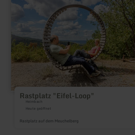
erfahren
zu:
Rastplatz
"Eifel-
Loop"
Rastplatz "Eifel-Loop"
Heimbach
Heute geöffnet
Rastplatz auf dem Meuchelberg