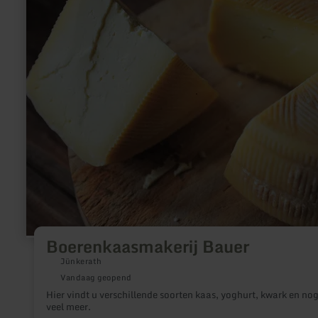
Bauer
Boerenkaasmakerij Bauer
Jünkerath
Vandaag geopend
Hier vindt u verschillende soorten kaas, yoghurt, kwark en no
veel meer.