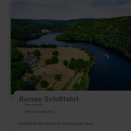
meer
informatie
over:
Rursee-
Schifffahrt
Rursee-Schifffahrt
Simmerath
Vandaag geopend
Ontdek de Rursee en de Obersee per boot