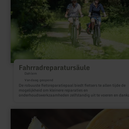
Fahrradreparatursäule
Dahlem
Vandaag geopend
De robuuste fietsreparatiepaal biedt fietsers te allen tijde de
mogelijkheid om kleinere reparaties en
onderhoudswerkzaamheden zelfstandig uit te voeren en dankz
geïntegreerde luchtpomp en veelzijdige gereedschapsset snel
veilig mobiel te zijn.
meer
informatie
over:
Boerenkaasmakerij