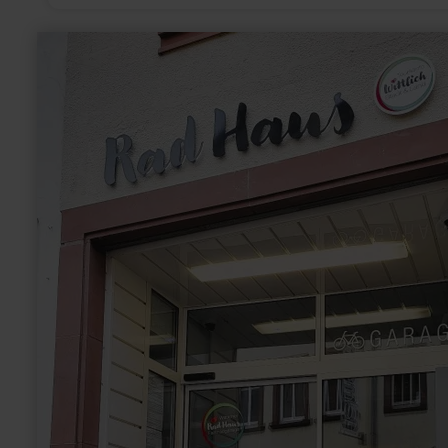
meer
informatie
over:
Radgarage
Wittlicher
"RadHaus"