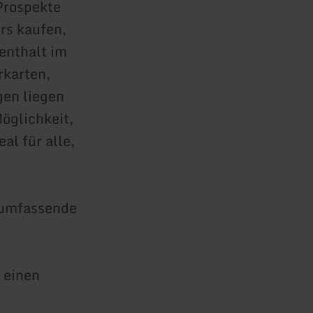
 Prospekte
rs kaufen,
enthalt im
karten,
gen liegen
Möglichkeit,
al für alle,
e umfassende
 einen