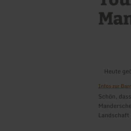
Man
Heute geö
Infos zur Barr
Schön, dass
Manderschei
Landschaft 