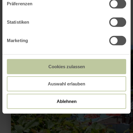
noch interessant
Präferenzen
sein
Statistiken
Marketing
mehr
erfahren
zu:
Freibad
Oberweis
Cookies zulassen
Auswahl erlauben
Ablehnen