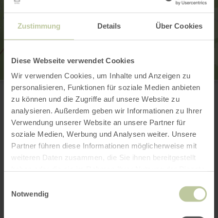
Zustimmung
Details
Über Cookies
Diese Webseite verwendet Cookies
Wir verwenden Cookies, um Inhalte und Anzeigen zu
Sportfischereiverein 1962 Gemünd e.V.
personalisieren, Funktionen für soziale Medien anbieten
Gemünder Str. 27
zu können und die Zugriffe auf unsere Website zu
53937 Schleiden
(0049) 2445 911377
analysieren. Außerdem geben wir Informationen zu Ihrer
Verwendung unserer Website an unsere Partner für
Webseite
soziale Medien, Werbung und Analysen weiter. Unsere
Anreise planen
Partner führen diese Informationen möglicherweise mit
in Karte anzeigen
weiteren Daten zusammen, die Sie ihnen bereitgestellt
haben oder die sie im Rahmen Ihrer Nutzung der Dienste
gesammelt haben.
Einwilligungsauswahl
Notwendig
Das könnte auch