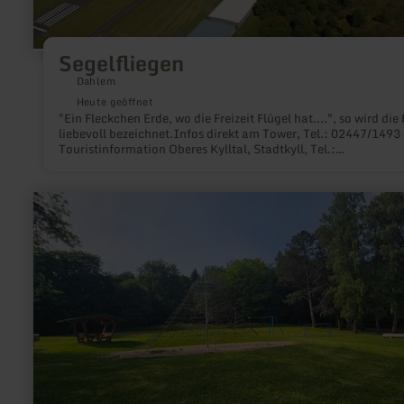
Segelfliegen
Dahlem
Heute geöffnet
"Ein Fleckchen Erde, wo die Freizeit Flügel hat....", so wird die
liebevoll bezeichnet.Infos direkt am Tower, Tel.: 02447/1493
Touristinformation Oberes Kylltal, Stadtkyll, Tel.:
06597/2878Preis nach Vereinbarung (u.a. Segelflugausbildu
mehr
erfahren
zu:
Kinderspielplatz
am
Kalvarienberg