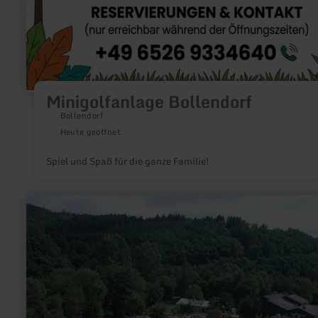
Minigolfanlage Bollendorf
Bollendorf
Heute geöffnet
Spiel und Spaß für die ganze Familie!
mehr
erfahren
zu:
Indoorspielplatz
-
Landal
Wirfttal