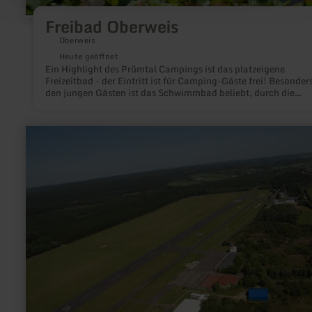
Freibad Oberweis
Oberweis
Heute geöffnet
Ein Highlight des Prümtal Campings ist das platzeigene
Freizeitbad - der Eintritt ist für Camping-Gäste frei! Besonders
den jungen Gästen ist das Schwimmbad beliebt, durch die
Wasserrutsche, Wasserpilz, Wasserfontäne und viele
Spielmöglichkeiten wird es nicht langweilig.
mehr
erfahren
zu:
Segelfliegen