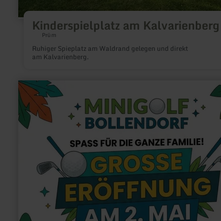
Kinderspielplatz am Kalvarienberg
Prüm
Ruhiger Spieplatz am Waldrand gelegen und direkt
am Kalvarienberg.
mehr
erfahren
zu:
Minigolfanlage
Bollendorf