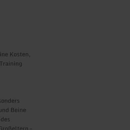
ine Kosten,
Training
sonders
und Beine
ndes
Großeltern –