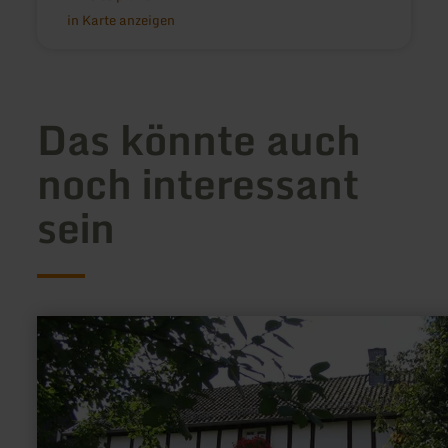
in Karte anzeigen
Das könnte auch
noch interessant
sein
mehr
erfahren
zu:
Dorfmuseum
Uraalt
Scholl