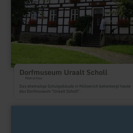
Dorfmuseum Uraalt Scholl
Monschau
Das ehemalige Schulgebäude in Mützenich beherbergt heute
das Dorfmuseum "Uraalt Scholl".
mehr
erfahren
zu:
ArsTecnica