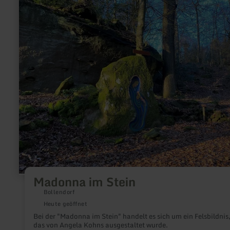
erfahren
zu:
Madonna
im
Stein
Madonna im Stein
Bollendorf
Heute geöffnet
Bei der "Madonna im Stein" handelt es sich um ein Felsbildnis
das von Angela Kohns ausgestaltet wurde.