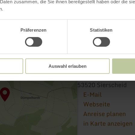
 Daten zusammen, die Sie ihnen bereitgestellt haben oder die s
n.
Präferenzen
Statistiken
AhrSteig
Auswahl erlauben
Etappe 4 oberhalb v
53520 Sierscheid
E-Mail
Webseite
Anreise planen
in Karte anzeigen