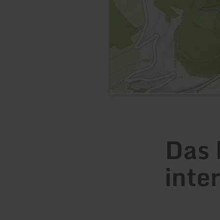
Das 
inte