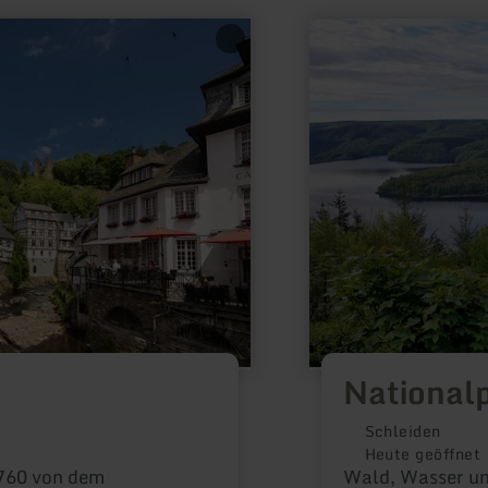
mehr
erfahren
zu:
Nationalpark
Eifel
Nationalp
Schleiden
Heute geöffnet
760 von dem
Wald, Wasser un