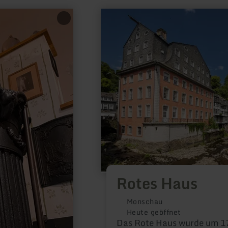
mehr
erfahren
zu:
Rotes
Haus
Rotes Haus
Monschau
Heute geöffnet
Das Rote Haus wurde um 1