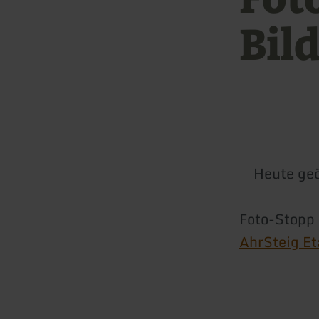
Bil
Heute geö
Foto-Stopp 
AhrSteig Et