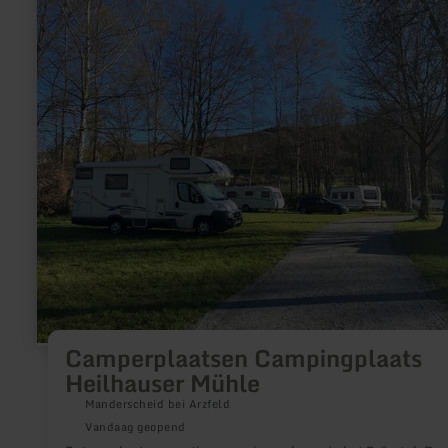
informatie
over:
Camperplaatsen
Campingplaats
Heilhauser
Mühle
Camperplaatsen Campingplaats
Heilhauser Mühle
Manderscheid bei Arzfeld
Vandaag geopend