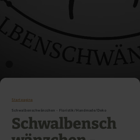
Startpagina
Schwalbenschwänzchen - Floristik/Handmade/Deko
Schwalbensch