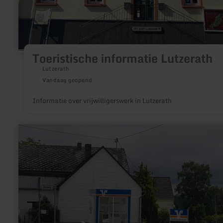
Toeristische informatie Lutzerath
Lutzerath
Vandaag geopend
Informatie over vrijwilligerswerk in Lutzerath
meer
informatie
over:
Volksbank
Voba
Rhein-
Ahr-
Eifel
SB
Filiale
in
Hirten-