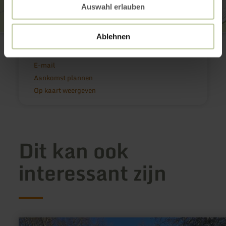
Auswahl erlauben
Ablehnen
Schwalbenschwänzchen
Trierer Straße 50
54516 Wittlich
E-mail
Aankomst plannen
Op kaart weergeven
Dit kan ook
interessant zijn
meer