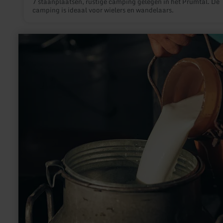
7 staanplaatsen, rustige camping gelegen in het Prümtal. De
camping is ideaal voor wielers en wandelaars.
meer
informatie
over:
Melkvulstation
Reginenhof