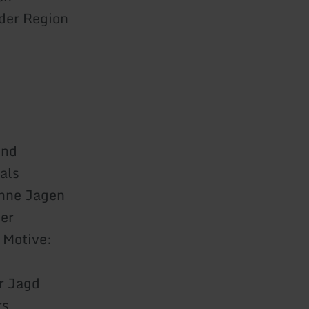
 der Region
und
als
ohne Jagen
der
 Motive:
er Jagd
rs