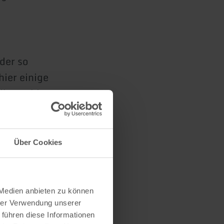
der so
hier einige
dkatze bis
dschwein
ails über
Über Cookies
 Medien anbieten zu können
hrer Verwendung unserer
 führen diese Informationen