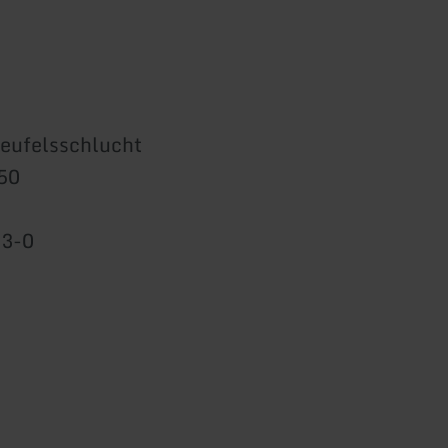
eufelsschlucht
50
93-0