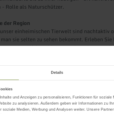
 - Rolle als Naturschützer.
re der Region
 unser einheimischen Tierwelt sind nachtaktiv o
 man sie selten zu sehen bekommt. Erleben Sie 
erarten des Eifel-Waldes - von der seltenen Wil
fig vorkommenden Arten wie Fuchs, Dachs, Wil
dere - , und erfahren Sie viele interessante Det
Details
Cookies
Impressionen
nhalte und Anzeigen zu personalisieren, Funktionen für soziale
Website zu analysieren. Außerdem geben wir Informationen zu I
r soziale Medien, Werbung und Analysen weiter. Unsere Partner