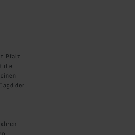
d Pfalz
t die
reinen
 Jagd der
fahren
en