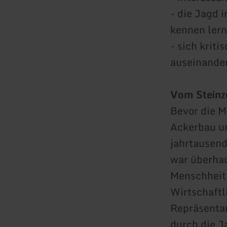
- die Jagd 
kennen ler
- sich krit
auseinander
Vom Steinze
Bevor die M
Ackerbau un
jahrtausend
war überhau
Menschheit 
Wirtschaftl
Repräsentan
durch die J