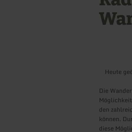
Wan
Heute geö
Die Wander-
Möglichkeit
den zahlrei
können. Du
diese Mögli