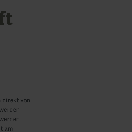
ft
e
 direkt von
 werden
 werden
lt am