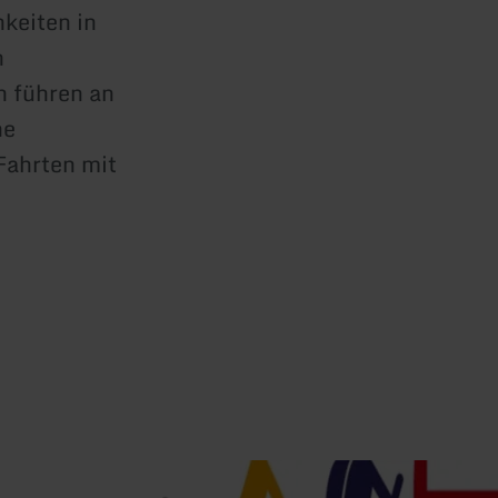
keiten in
n
n führen an
he
Fahrten mit