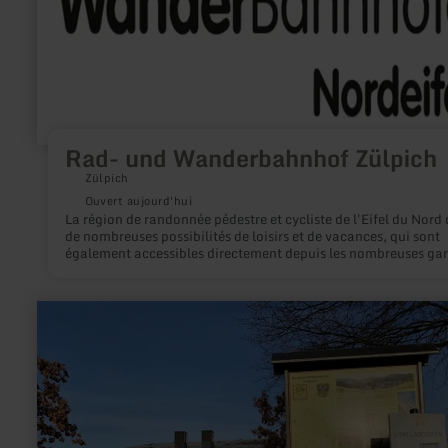
Rad- und Wanderbahnhof Zülpich
Zülpich
Ouvert aujourd'hui
La région de randonnée pédestre et cycliste de l'Eifel du Nord 
de nombreuses possibilités de loisirs et de vacances, qui sont
également accessibles directement depuis les nombreuses gar
points d'arrêt. L'aménagement de gares pour cyclistes et
randonneurs permet de mieux présenter ces possibilités : Le vi
obtient à la gare un aperçu des possibilités de vélo et de ran
en
à proximité et est guidé vers les pistes cyclables et les chemins
savoir
randonnée existants par un balisage uniforme.
plus
sur
:
RWE
E-
Bike
Ladestation