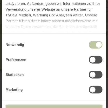
analysieren. Außerdem geben wir Informationen zu Ihrer
Verwendung unserer Website an unsere Partner für
soziale Medien, Werbung und Analysen weiter. Unsere
Partner führen diese Informationen möglicherweise mit
weiteren Daten zusammen, die Sie ihnen bereitgestellt
haben oder die sie im Rahmen Ihrer Nutzung der Dienste
gesammelt haben.
Einwilligungsauswahl
Notwendig
Präferenzen
Statistiken
Bahnhof Urft
Urfttalstr. 1
53925 Kall-Urft
Marketing
Planifier votre arrivée
Afficher sur la carte