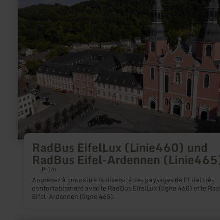
RadBus
EifelLux
(Linie460)
und
RadBus
Eifel-
Ardennen
(Linie465)
RadBus EifelLux (Linie460) und
RadBus Eifel-Ardennen (Linie465
Prüm
Apprenez à connaître la diversité des paysages de l'Eifel très
confortablement avec le RadBus EifelLux (ligne 460) et le Ra
Eifel-Ardennen (ligne 465).