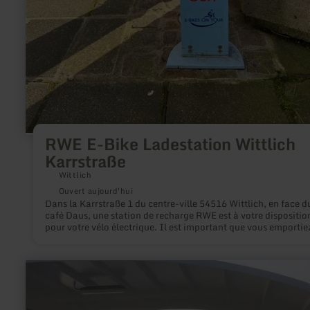
RWE E-Bike Ladestation Wittlich
Karrstraße
Wittlich
Ouvert aujourd'hui
Dans la Karrstraße 1 du centre-ville 54516 Wittlich, en face d
café Daus, une station de recharge RWE est à votre dispositio
pour votre vélo électrique. Il est important que vous emportie
votre propre chargeur dans vos bagages. La recharge de votre
électrique est gratuite.
en
savoir
plus
sur
: