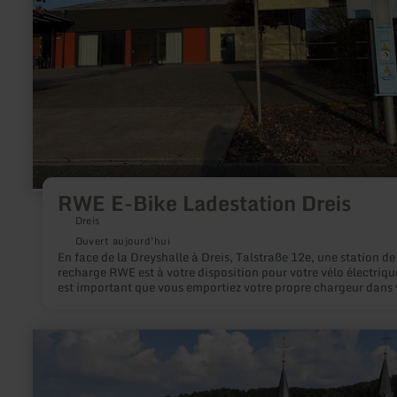
Dreis
RWE E-Bike Ladestation Dreis
Dreis
Ouvert aujourd'hui
En face de la Dreyshalle à Dreis, Talstraße 12e, une station de
recharge RWE est à votre disposition pour votre vélo électrique
est important que vous emportiez votre propre chargeur dans 
bagages. La recharge de votre vélo électrique est gratuite.
en
savoir
plus
sur
: