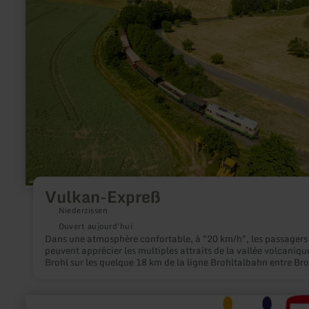
Expreß
Vulkan-Expreß
Niederzissen
Ouvert aujourd'hui
Dans une atmosphère confortable, à "20 km/h", les passagers
peuvent apprécier les multiples attraits de la vallée volcaniqu
Brohl sur les quelque 18 km de la ligne Brohltalbahn entre Bro
Lützing am Rhein et Kempenich-Engeln.
en