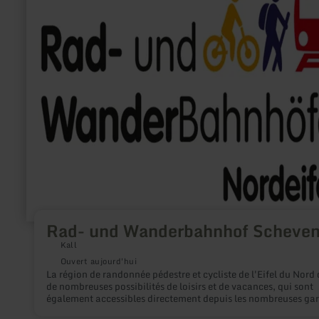
savoir
plus
sur
:
Rad-
und
Wanderbahnhof
Scheven
Rad- und Wanderbahnhof Scheve
Kall
Ouvert aujourd'hui
La région de randonnée pédestre et cycliste de l'Eifel du Nord 
de nombreuses possibilités de loisirs et de vacances, qui sont
également accessibles directement depuis les nombreuses gar
points d'arrêt. L'aménagement de gares pour cyclistes et