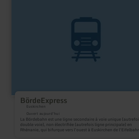
sur
:
BördeExpress
BördeExpress
Euskirchen
Ouvert aujourd'hui
La Bördebahn est une ligne secondaire à voie unique (autrefoi
double voie), non électrifiée (autrefois ligne principale) en
Rhénanie, qui bifurque vers l'ouest à Euskirchen de l'Eifelbahn
mène à Düren via Zülpich. Aujourd'hui, elle est surtout utilisé