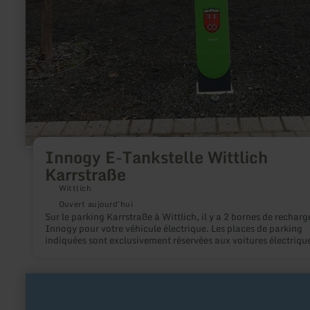
Innogy E-Tankstelle Wittlich
Karrstraße
Wittlich
Ouvert aujourd'hui
Sur le parking Karrstraße à Wittlich, il y a 2 bornes de recharg
Innogy pour votre véhicule électrique. Les places de parking
indiquées sont exclusivement réservées aux voitures électriqu
Pendant la période de recharge, les places de parking sont
gratuites.
en
savoir
plus