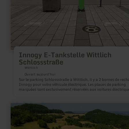
Innogy E-Tankstelle Wittlich
Schlossstraße
Wittlich
Ouvert aujourd'hui
Sur le parking Schlossstraße à Wittlich, il y a 2 bornes de rech
Innogy pour votre véhicule électrique. Les places de parking
marquées sont exclusivement réservées aux voitures électrique
se trouvent à proximité immédiate de la ville, en face de la
Schlossgalerie de Wittlich. Pendant la période de recharge, le
places de parking sont gratuites.
en
savoir
plus
sur
:
Vulkan-