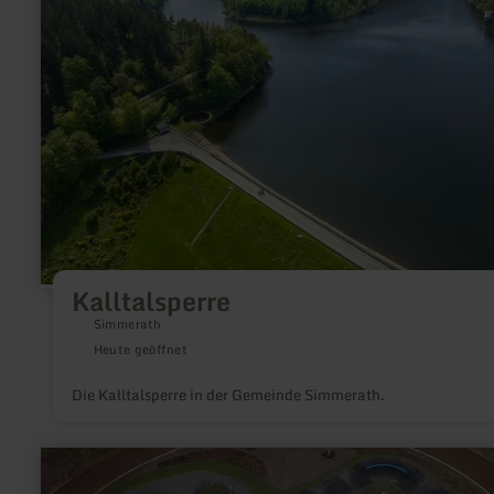
Kalltalsperre
Simmerath
Heute geöffnet
Die Kalltalsperre in der Gemeinde Simmerath.
mehr
erfahren
zu: