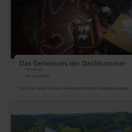
Das Geheimnis der Dachkammer
Hillesheim
Heute geöffnet
Ein Toter, viele Indizien, widersprüchliche Zeugenaussagen …
mehr
erfahren
zu:
Kalltalsperre