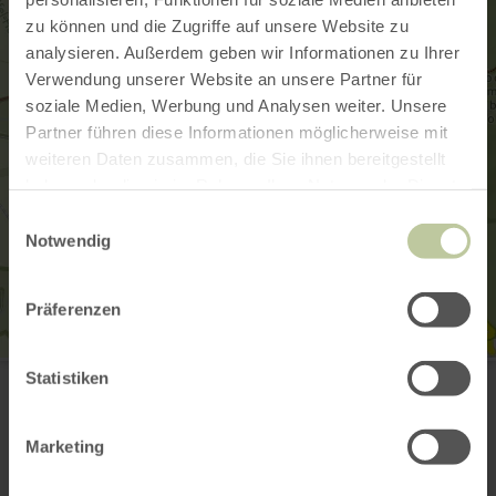
zu können und die Zugriffe auf unsere Website zu
analysieren. Außerdem geben wir Informationen zu Ihrer
Verwendung unserer Website an unsere Partner für
soziale Medien, Werbung und Analysen weiter. Unsere
Partner führen diese Informationen möglicherweise mit
weiteren Daten zusammen, die Sie ihnen bereitgestellt
haben oder die sie im Rahmen Ihrer Nutzung der Dienste
gesammelt haben.
Einwilligungsauswahl
Notwendig
Präferenzen
Pumptrack Mechernich
Statistiken
Mühlenpark
53894 Mechernich-Kommern
Webseite
Marketing
Anreise planen
in Karte anzeigen