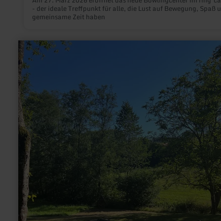
- der ideale Treffpunkt für alle, die Lust auf Bewegung, Spaß 
gemeinsame Zeit haben
mehr
erfahren
zu:
Wassertretbecken
Mettendorf