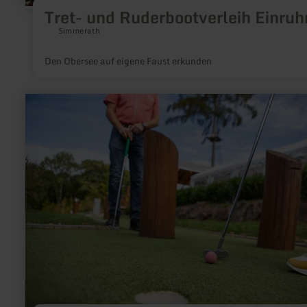
Tret- und Ruderbootverleih Einruh
Simmerath
Den Obersee auf eigene Faust erkunden
mehr
erfahren
zu:
Adventure-
Minigolf
-
Natur,
Sport
&amp;
Abenteuer