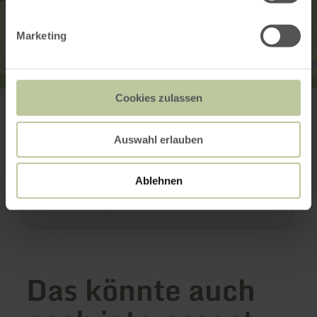
Marketing
Eifeler Reitzentrum
Cookies zulassen
Am Bungert 20
54587 Lissendorf
+49 6597 4789
Auswahl erlauben
E-Mail
Webseite
Ablehnen
Anreise planen
in Karte anzeigen
Das könnte auch