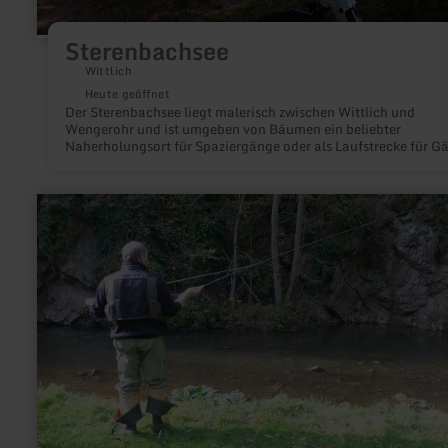
Sterenbachsee
Wittlich
Heute geöffnet
Der Sterenbachsee liegt malerisch zwischen Wittlich und
Wengerohr und ist umgeben von Bäumen ein beliebter
Naherholungsort für Spaziergänge oder als Laufstrecke für Gä
und Bürger.
mehr
erfahren
zu:
Fliegenfischen
an
der
Lieser