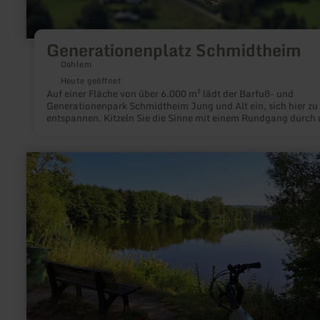
Generationenplatz Schmidtheim
Dahlem
Heute geöffnet
Auf einer Fläche von über 6.000 m² lädt der Barfuß- und
Generationenpark Schmidtheim Jung und Alt ein, sich hier zu
entspannen. Kitzeln Sie die Sinne mit einem Rundgang durch
Barfußpark. Mit seinen 15 Stationen bietet er ein ganz besond
Erlebnis nicht nur für Ihre Füße.
mehr
erfahren
zu:
Sterenbachsee