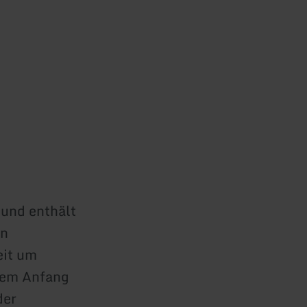
und enthält
en
eit um
 dem Anfang
der