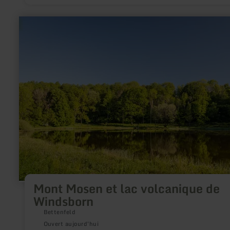
en
savoir
plus
sur
:
Mont
Mosen
et
lac
volcanique
de
Windsborn
Mont Mosen et lac volcanique de
Windsborn
Bettenfeld
Ouvert aujourd'hui