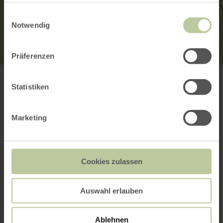
gesammelt haben.
Einwilligungsauswahl
Notwendig
Präferenzen
Pfarrkirche St. Nikolaus in Aremberg
Kirchstraße 1
53533 Aremberg
Statistiken
E-mail
Site web
Marketing
Planifier votre arrivée
Afficher sur la carte
Cookies zulassen
Cela pourrait
Auswahl erlauben
également vous
Ablehnen