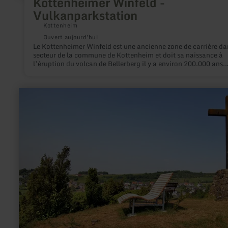
Kottenheimer Winfeld -
Vulkanparkstation
Kottenheim
Ouvert aujourd'hui
Le Kottenheimer Winfeld est une ancienne zone de carrière da
secteur de la commune de Kottenheim et doit sa naissance à
l’éruption du volcan de Bellerberg il y a environ 200.000 ans.
Aujourd’hui, le paysage minier idyllique fait partie du parc
volcanique, avec ses étranges formations rocheuses et ses rel
d’autrefois, telles que les cols de grue et les grues.
en
savoir
plus
sur
:
Ehrenkreuz
Riethel