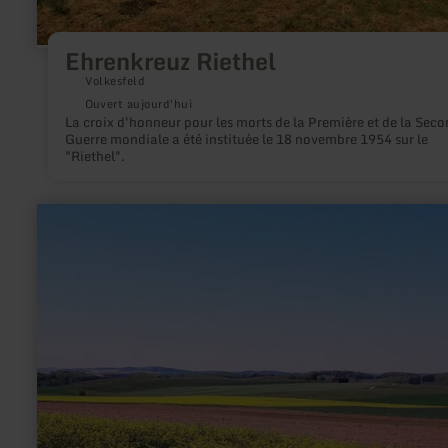
Ehrenkreuz Riethel
Volkesfeld
Ouvert aujourd'hui
La croix d'honneur pour les morts de la Première et de la Sec
Guerre mondiale a été instituée le 18 novembre 1954 sur le
"Riethel".
en
savoir
plus
sur
:
Eifel-
Blicke:
„Am
Apert“
(600
m)
bei
Büdesheim