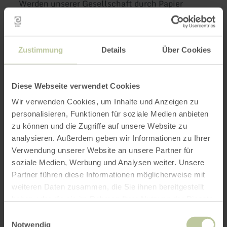
Werden unserer Gesellschaft durch Papier
beeinflusst wurde.
KÜNSTE - Ausdruck auf und aus Papier. Der
Zustimmung
Details
Über Cookies
letzte Ausstellungsbereich widmet sich
verstärkt der einzigartigen Sammlung des
Papiermuseums. Der Bereich fungiert als
Diese Webseite verwendet Cookies
Sonderausstellungsfläche, die als fester
Wir verwenden Cookies, um Inhalte und Anzeigen zu
Bestandteil der Dauerausstellung
personalisieren, Funktionen für soziale Medien anbieten
unterschiedliche Themen präsentiert.
zu können und die Zugriffe auf unsere Website zu
Galerieartig werden unterschiedliche
analysieren. Außerdem geben wir Informationen zu Ihrer
Sammlungsschwerpunkte präsentiert.
Verwendung unserer Website an unsere Partner für
soziale Medien, Werbung und Analysen weiter. Unsere
In der architektonisch herausragenden
Partner führen diese Informationen möglicherweise mit
Papierwerkstatt findet ein großer Teil des
weiteren Daten zusammen, die Sie ihnen bereitgestellt
museumspädagogischen Programms statt. Hier
haben oder die sie im Rahmen Ihrer Nutzung der Dienste
können jedoch auch Einzelbesucherinnen und
gesammelt haben.
Einwilligungsauswahl
Besucher kreativ werden. In diesem Ansatz
Notwendig