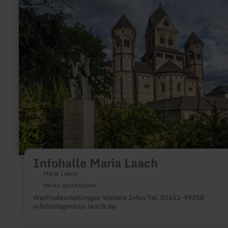
erfahren
zu:
Infohalle
Maria
Laach
Infohalle Maria Laach
Maria Laach
Heute geschlossen
Wechselaustellungen Weitere Infos Tel. 02652-59350
infohalle@maria-laach.de